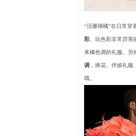
“活珊瑚橘”在日常
彩
。玩色彩非常厉害的 Chr
来橘色调的礼服。另
调
，捧花、伴娘礼服
哦。